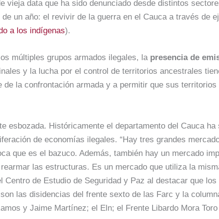
 vieja data que ha sido denunciado desde distintos sectore
 un año: el revivir de la guerra en el Cauca a través de ej
o a los indígenas
).
os múltiples grupos armados ilegales, la
presencia de emis
inales y la lucha por el control de territorios ancestrales t
 de la confrontación armada y a permitir que sus territorio
nte esbozada. Históricamente el departamento del Cauca ha 
iferación de economías ilegales. “Hay tres grandes mercado
coca que es el bazuco. Además, también hay un mercado im
earmar las estructuras. Es un mercado que utiliza la misma
el Centro de Estudio de Seguridad y Paz al destacar que lo
 son las disidencias del frente sexto de las Farc y la colu
mos y Jaime Martínez; el Eln; el Frente Libardo Mora Toro 