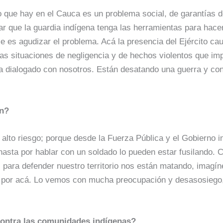
lo que hay en el Cauca es un problema social, de garantías
tar que la guardia indígena tenga las herramientas para hace
ce es agudizar el problema. Acá la presencia del Ejército c
as situaciones de negligencia y de hechos violentos que imp
ha dialogado con nosotros. Están desatando una guerra y co
ón?
alto riesgo; porque desde la Fuerza Pública y el Gobierno 
hasta por hablar con un soldado lo pueden estar fusilando. 
l para defender nuestro territorio nos están matando, imagí
to por acá. Lo vemos con mucha preocupación y desasosieg
 contra las comunidades indígenas?