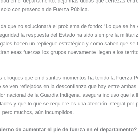
dad en el departamento, dejó más dudas que certezas entre
solo con presencia de Fuerza Pública.
da que no solucionará el problema de fondo: “Lo que se ha v
 seguridad la respuesta del Estado ha sido siempre la militari
legales hacen un repliegue estratégico y como saben que se
tiran esas fuerzas los grupos nuevamente llegan a los territ
s choques que en distintos momentos ha tenido la Fuerza P
e se ven reflejados en la desconfianza que hay entre ambas
or nacional de la Guardia Indígena, asegura incluso que la l
ades y que lo que se requiere es una atención integral por 
, pero muchos, aún incumplidos.
ierno de aumentar el pie de fuerza en el departamento?