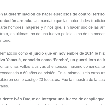
 la determinación de hacer ejercicios de control territor
rontación armada.
Un mandato que las autoridades tradicio
parte hombres, mujeres y niños que, sin hacer uso de las ar
ata, en últimas, no de una fuerza policial sino de un meca
itorio.
mblemáticos como
el juicio que en noviembre de 2014 le hi
ilva Yatacué, conocido como ‘Fercho’, un guerrillero de 
ntar unas vallas alusivas al entonces máximo comandante d
 condenado a 60 años de prisión. En el mismo juicio otros t
ibieron como castigo 20 fuetazos. Fue la muestra de la aut
rales.
sidente Iván Duque de integrar una fuerza de despliegue