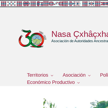
Ir
al
contenido
Nasa Çxhâçxh
Asociación de Autoridades Ancest
Territorios
Asociación
Pol
Económico Productivo