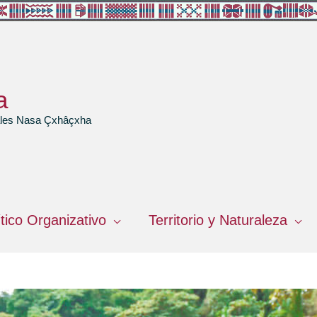
a
rales Nasa Çxhâçxha
ítico Organizativo
Territorio y Naturaleza