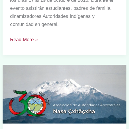
los días 17 al 19 de octubre de 2016. Durante el
evento asistirán estudiantes, padres de familia,
dinamizadores Autoridades Indígenas y
comunidad en general.
Primera
Read More »
Minga
Para
la
Valoración
y
Construcción
de
Propuestas
y
Pedagogías
Propias