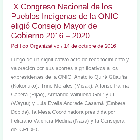
IX Congreso Nacional de los
en
Pueblos Indígenas de la ONIC
el
eligió Consejo Mayor de
Territorio
de
Gobierno 2016 – 2020
Páez
Politico Organizativo
/
14 de octubre de 2016
Zona
Luego de un significativo acto de reconocimiento y
Tierradentro
valoración por sus aportes significativos a los
expresidentes de la ONIC: Anatolio Quirá Güauña
(Kokonuko), Trino Morales (Misak), Alfonso Palma
Capera (Pijao), Armando Valbuena Gouriyuu
(Wayuu) y Luis Evelis Andrade Casamá (Embera
Dóbida), la Mesa Coordinadora presidida por
Feliciano Valencia Medina (Nasa) y la Consejera
del CRIDEC