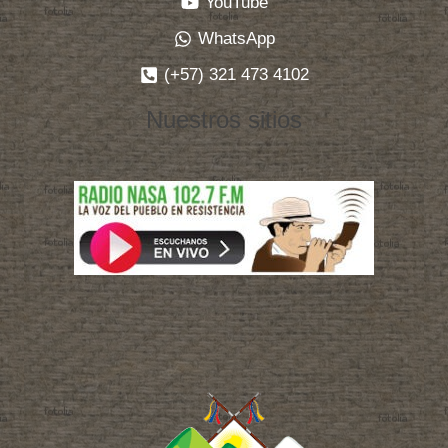
YouTube
es
WhatsApp
Acuerdo
respetado,
(+57) 321 473 4102
¡Acuerdo
Nuestros sitios
Ya!