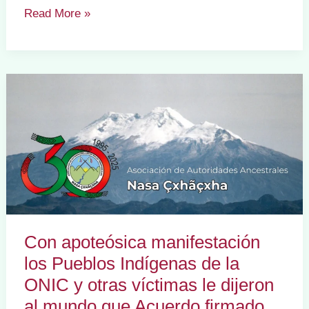
IX
Read More »
Congreso
Nacional
de
los
Pueblos
Indígenas
de
la
ONIC
eligió
Consejo
Con apoteósica manifestación
Mayor
los Pueblos Indígenas de la
de
ONIC y otras víctimas le dijeron
Gobierno
2016
al mundo que Acuerdo firmado