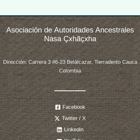
los
Pueblos
Indígenas
Asociación de Autoridades Ancestrales
de
Nasa Çxhãçxha
la
ONIC
y
Dirección: Carrera 3 #6-23 Belálcazar, Tierradento Cauca
otras
Colombia
víctimas
le
dijeron
al
Facebook
mundo
Twitter / X
que
Acuerdo
Linkedin
firmado