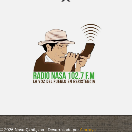
© 2026 Nasa Çxhâçxha | Desarrollado por
Atarraya