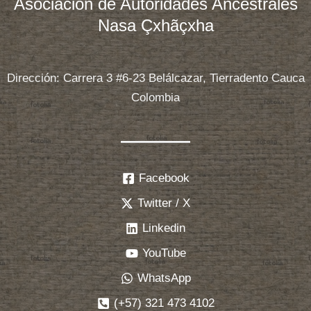
Asociación de Autoridades Ancestrales
y
Nasa Çxhãçxha
financiera
de
las
Dirección: Carrera 3 #6-23 Belálcazar, Tierradento Cauca
corporaciones
Colombia
Nasa
Çxhãçxha
Facebook
Twitter / X
Linkedin
YouTube
WhatsApp
(+57) 321 473 4102