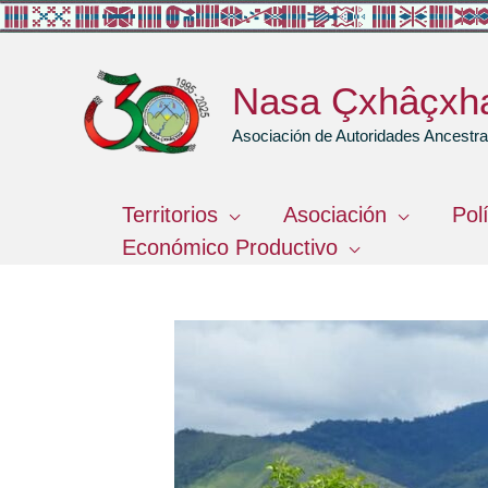
Ir
al
contenido
Nasa Çxhâçxh
Asociación de Autoridades Ancest
Territorios
Asociación
Pol
Económico Productivo