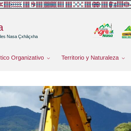
a
rales Nasa Çxhâçxha
ítico Organizativo
Territorio y Naturaleza