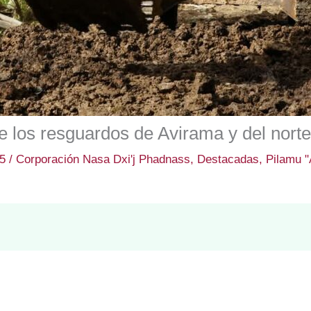
 los resguardos de Avirama y del norte
25
/
Corporación Nasa Dxi'j Phadnass
,
Destacadas
,
Pilamu "