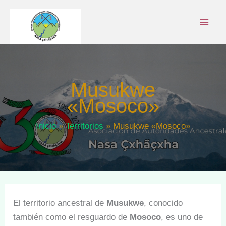
Ir
al
contenido
Musukwe
«Mosoco»
Inicio
Territorios
Musukwe «Mosoco»
El territorio ancestral de
Musukwe
, conocido
también como el resguardo de
Mosoco
, es uno de