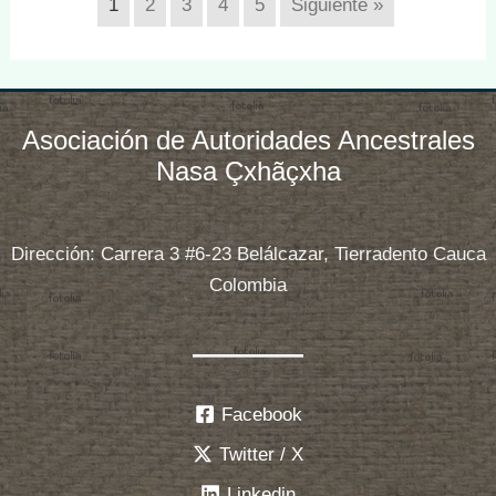
1
2
3
4
5
Siguiente »
Asociación de Autoridades Ancestrales
Nasa Çxhãçxha
Dirección: Carrera 3 #6-23 Belálcazar, Tierradento Cauca
Colombia
Facebook
Twitter / X
Linkedin