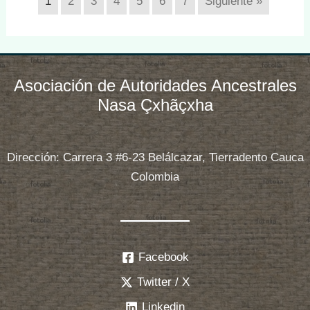
1
2
3
4
5
6
7
Siguiente »
Asociación de Autoridades Ancestrales
Nasa Çxhãçxha
Dirección: Carrera 3 #6-23 Belálcazar, Tierradento Cauca
Colombia
Facebook
Twitter / X
Linkedin