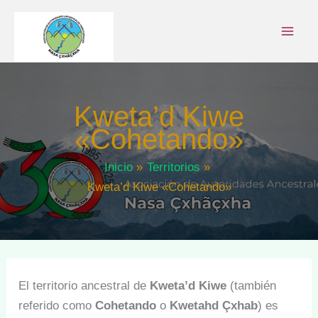
Ir
al
contenido
Kweta’d Kiwe
«Cohetando»
Inicio
Territorios
Kweta’d Kiwe «Cohetando»
El territorio ancestral de
Kweta’d Kiwe
(también
referido como
Cohetando
o
Kwetahd Çxhab
) es