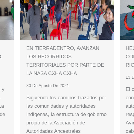
EN TIERRADENTRO, AVANZAN
HE
O,
LOS RECORRIDOS
CO
TERRITORIALES POR PARTE DE
RI
LA NASA CXHA CXHA
13 D
30 De Agosto De 2021
d y
El 
s
Siguiendo los caminos trazados por
con
La
las comunidades y autoridades
aut
 de
indígenas, la estructura de gobierno
res
propio de la Asociación de
Avi
Autoridades Ancestrales
cab