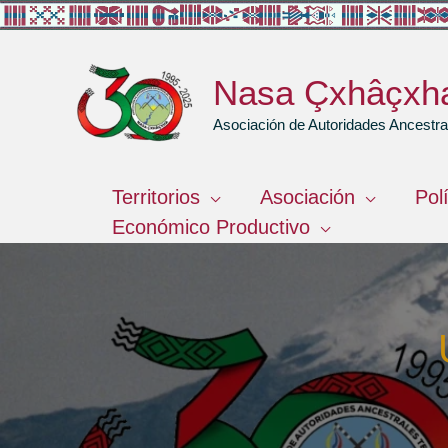
Ir
al
contenido
Nasa Çxhâçxh
Asociación de Autoridades Ancest
Territorios
Asociación
Pol
Económico Productivo