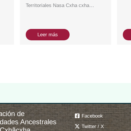
Territoriales Nasa Cxha cxha…
Leer más
ación de
Facebook
idades Ancestrales
Twitter / X
 Çxhãçxha