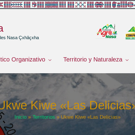
a
rales Nasa Çxhâçxha
ítico Organizativo
Territorio y Naturaleza
Ukwe Kiwe «Las Delicias
Inicio
Territorios
Ukwe Kiwe «Las Delicias»