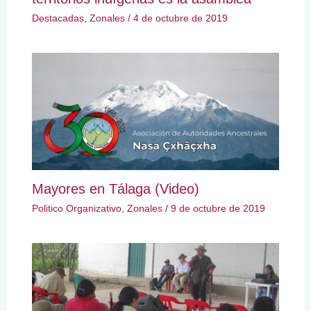
Destacadas
,
Zonales
/
4 de octubre de 2019
Mayores en Tálaga (Video)
Politico Organizativo
,
Zonales
/
9 de octubre de 2019