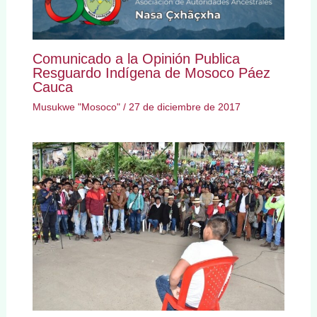
Comunicado a la Opinión Publica
Resguardo Indígena de Mosoco Páez
Cauca
Musukwe "Mosoco"
/
27 de diciembre de 2017