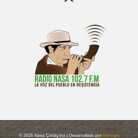
© 2026 Nasa Çxhâçxha | Desarrollado por
Atarraya