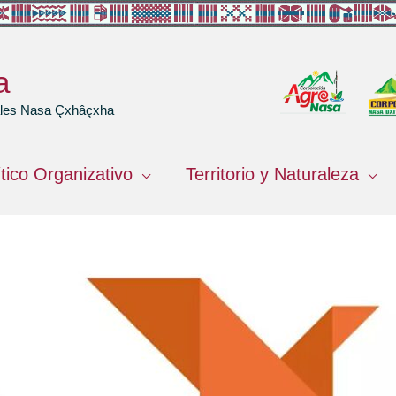
a
rales Nasa Çxhâçxha
ítico Organizativo
Territorio y Naturaleza