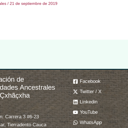
ales
/
21 de septiembre de 2019
ación de
Facebook
idades Ancestrales
Twitter / X
 Çxhãçxha
Linkedin
YouTube
n: Carrera 3 #6-23
WhatsApp
ar, Tierradento Cauca