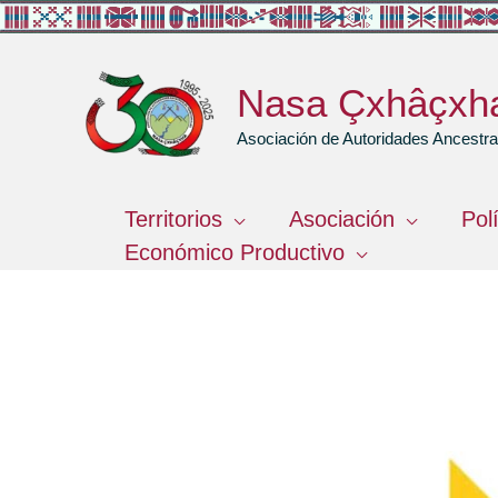
Ir
al
contenido
Nasa Çxhâçxh
Asociación de Autoridades Ancest
Territorios
Asociación
Pol
Económico Productivo