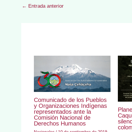
←
Entrada anterior
Comunicado de los Pueblos
y Organizaciones Indígenas
Plane
representados ante la
Caqu
Comisión Nacional de
silen
Derechos Humanos
colo
Nacionales
/
10 de septiembre de 2019