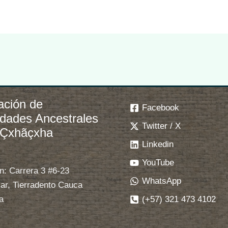
ación de
Facebook
idades Ancestrales
Twitter / X
 Çxhãçxha
Linkedin
YouTube
n: Carrera 3 #6-23
WhatsApp
ar, Tierradento Cauca
(+57) 321 473 4102
a