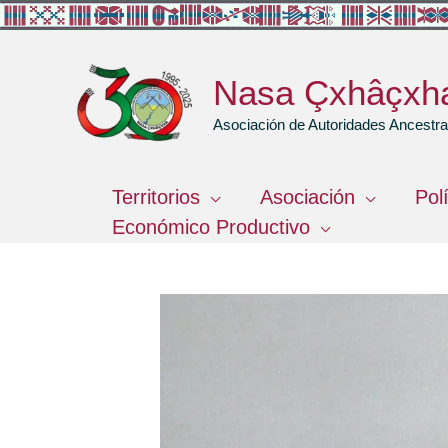
Ir
al
contenido
Nasa Çxhâçxh
Asociación de Autoridades Ancest
Territorios
Asociación
Pol
Económico Productivo