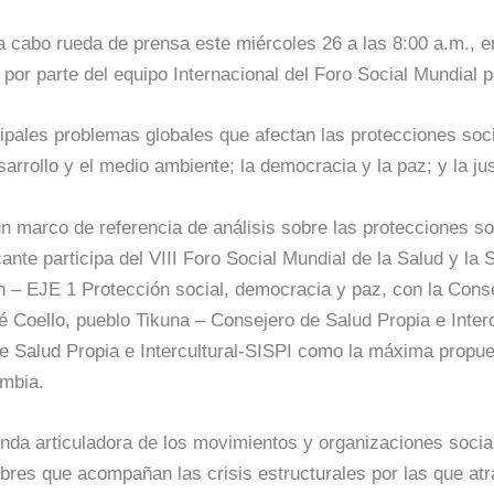
 a cabo rueda de prensa este miércoles 26 a las 8:00 a.m., en
or parte del equipo Internacional del Foro Social Mundial p
ncipales problemas globales que afectan las protecciones soc
arrollo y el medio ambiente; la democracia y la paz; y la ju
un marco de referencia de análisis sobre las protecciones soc
e participa del VIII Foro Social Mundial de la Salud y la S
ón – EJE 1 Protección social, democracia y paz, con la Co
Coello, pueblo Tikuna – Consejero de Salud Propia e Interc
e Salud Propia e Intercultural-SISPI como la máxima propues
ombia.
genda articuladora de los movimientos y organizaciones soci
bres que acompañan las crisis estructurales por las que atr