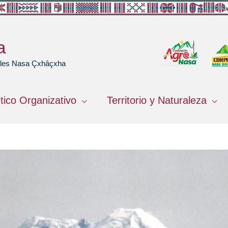
a
rales Nasa Çxhâçxha
ítico Organizativo
Territorio y Naturaleza