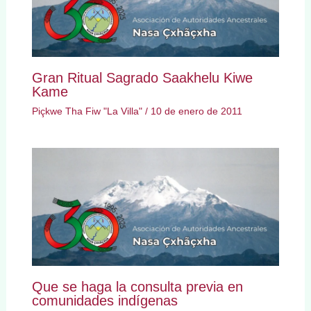
Gran Ritual Sagrado Saakhelu Kiwe
Kame
Piçkwe Tha Fiw "La Villa"
/
10 de enero de 2011
Que se haga la consulta previa en
comunidades indígenas