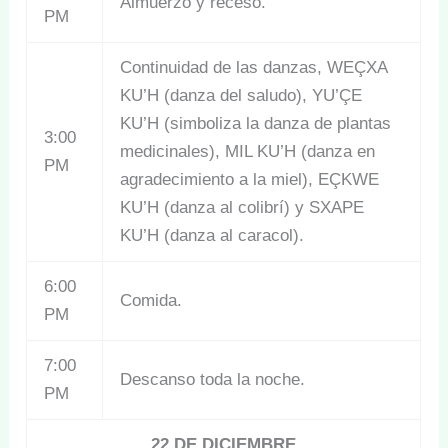
Almuerzo y receso.
PM
Continuidad de las danzas, WEÇXA
KU’H (danza del saludo), YU’ÇE
KU’H (simboliza la danza de plantas
3:00
medicinales), MIL KU’H (danza en
PM
agradecimiento a la miel), EÇKWE
KU’H (danza al colibrí) y SXAPE
KU’H (danza al caracol).
6:00
Comida.
PM
7:00
Descanso toda la noche.
PM
22 DE DICIEMBRE