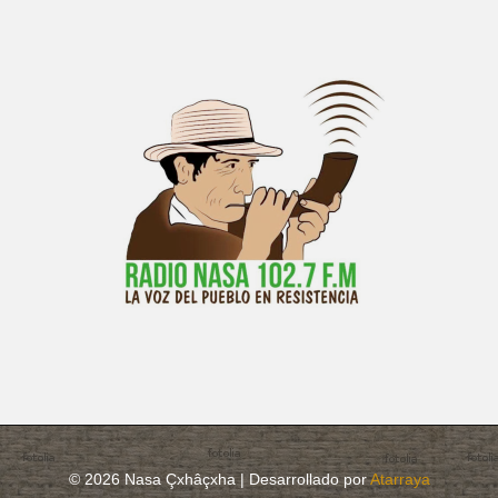
© 2026 Nasa Çxhâçxha | Desarrollado por
Atarraya