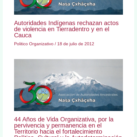
Autoridades Indígenas rechazan actos
de violencia en Tierradentro y en el
Cauca
Politico Organizativo
/
18 de julio de 2012
44 Años de Vida Organizativa, por la
pervivencia y permanencia en el
Territorio hacia el fortalecimiento