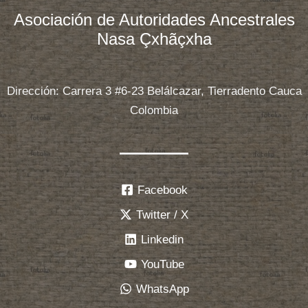
Fernández»
Asociación de Autoridades Ancestrales
y
Nasa Çxhãçxha
«Sara»
condenados
Dirección: Carrera 3 #6-23 Belálcazar, Tierradento Cauca
por
Colombia
la
jurisdicción
especial
indígena
Facebook
Twitter / X
Linkedin
YouTube
WhatsApp