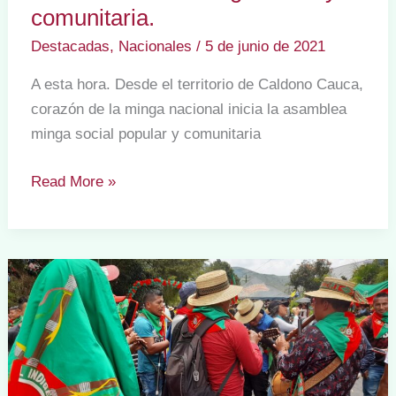
comunitaria.
Destacadas
,
Nacionales
/
5 de junio de 2021
A esta hora. Desde el territorio de Caldono Cauca,
corazón de la minga nacional inicia la asamblea
minga social popular y comunitaria
Asamblea
Read More »
de
la
minga
social
y
comunitaria.