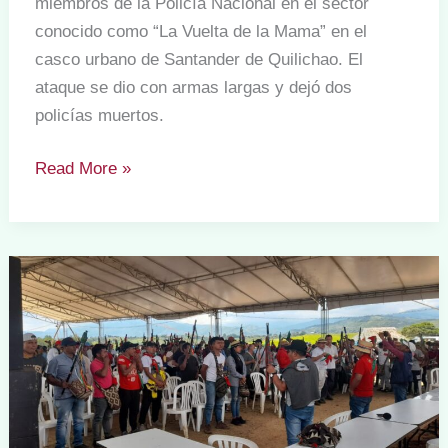
miembros de la Policía Nacional en el sector
conocido como “La Vuelta de la Mama” en el
casco urbano de Santander de Quilichao. El
ataque se dio con armas largas y dejó dos
policías muertos.
Cuatro
Read More »
comuneros
heridos
en
ataque
armado
en
Santander
de
Quilichao