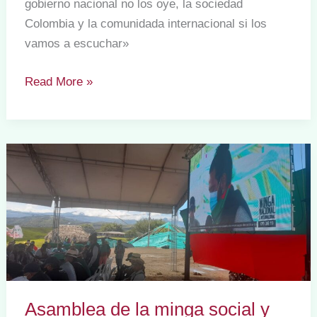
gobierno nacional no los oye, la sociedad
la
Colombia y la comunidada internacional si los
vida
vamos a escuchar»
y
esperanza
La
Read More »
sociedad
internacional
comprometida
con
la
lucha
de
los
pueblos.
Asamblea de la minga social y