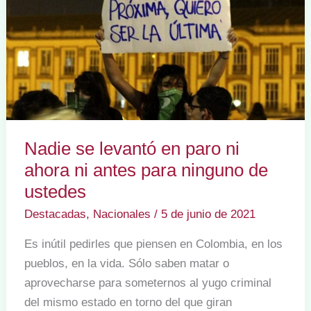
contra
el
TEEM
Nadie se levantó en paro ni
ahora ni antes para ninguno de
ustedes
Destacadas
,
Nacionales
/
5 de junio de 2021
Es inútil pedirles que piensen en Colombia, en los
pueblos, en la vida. Sólo saben matar o
aprovecharse para someternos al yugo criminal
del mismo estado en torno del que giran