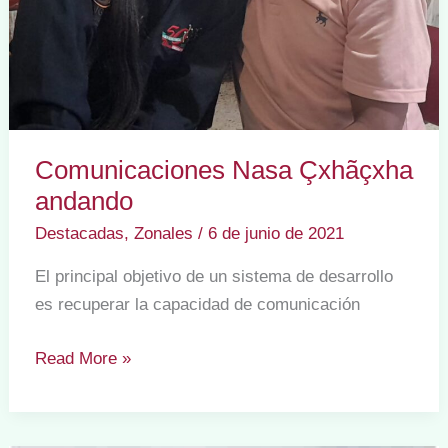
Comunicaciones Nasa Çxhãçxha
andando
Destacadas
,
Zonales
/
6 de junio de 2021
El principal objetivo de un sistema de desarrollo
es recuperar la capacidad de comunicación
Comunicaciones
Read More »
Nasa
Çxhãçxha
andando