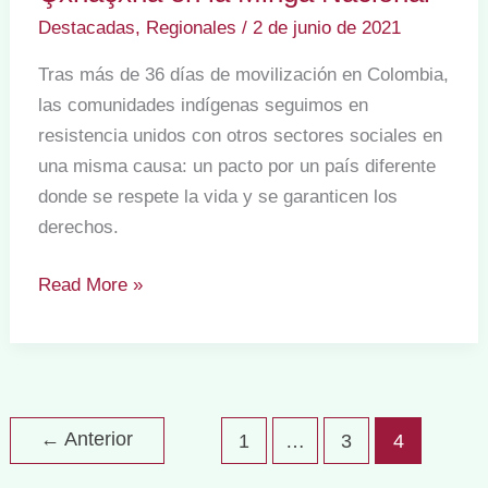
Destacadas
,
Regionales
/
2 de junio de 2021
Tras más de 36 días de movilización en Colombia,
las comunidades indígenas seguimos en
resistencia unidos con otros sectores sociales en
una misma causa: un pacto por un país diferente
donde se respete la vida y se garanticen los
derechos.
*La
Read More »
firmeza
de
la
Nasa
Çxhãçxha
←
Anterior
1
…
3
4
en