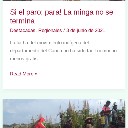
Si el paro; para! La minga no se
termina
Destacadas
,
Regionales
/
3 de junio de 2021
La lucha del movimiento indígena del
departamento del Cauca no ha sido fácil ni mucho
menos gratis.
Si
Read More »
el
paro;
para!
La
minga
no