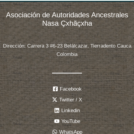
la
Minga
Asociación de Autoridades Ancestrales
Nacional*
Nasa Çxhãçxha
Dirección: Carrera 3 #6-23 Belálcazar, Tierradento Cauca
Colombia
Facebook
Twitter / X
Linkedin
YouTube
WhatsApp