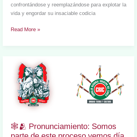
confrontándose y reemplazándose para explotar la
vida y engordar su insaciable codicia
Nadie
Read More »
se
levantó
en
paro
ni
ahora
ni
antes
para
ninguno
de
🕸️🫂 Pronunciamiento: Somos
ustedes
parte de este proceso vemos día