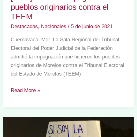
pueblos originarios contra el
TEEM
Destacadas
,
Nacionales
/
5 de junio de 2021
Cuernavaca, Mor. La Sala Regional del Tribunal
Electoral del Poder Judicial de la Federación
admitió la impugnación que hicieron los pueblos
originarios de Morelos contra el Tribunal Electoral
del Estado de Morelos (TEEM)
[MEX]
Read More »
Admiten
impugnación
de
pueblos
originarios