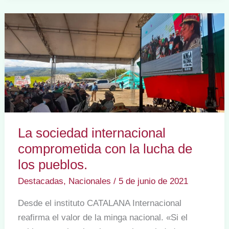
Somos
parte
de
este
proceso
vemos
día
a
día
La sociedad internacional
con
comprometida con la lucha de
impotencia
los pueblos.
las
Destacadas
,
Nacionales
/
5 de junio de 2021
acciones
que
Desde el instituto CATALANA Internacional
terminan
reafirma el valor de la minga nacional. «Si el
con