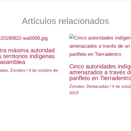
Artículos relacionados
tra máxima autoridad
s territorios indígenas
 asamblea
Cinco autoridades indí
adas
,
Zonales
/
4 de octubre de
amenazados a través d
panfleto en Tierradentr
Zonales
,
Destacadas
/
4 de octu
2019