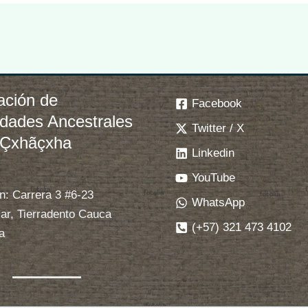
ación de
Facebook
idades Ancestrales
Twitter / X
 Çxhãçxha
Linkedin
YouTube
n: Carrera 3 #6-23
WhatsApp
ar, Tierradento Cauca
(+57) 321 473 4102
a