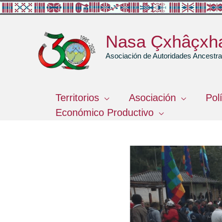
Ir
al
contenido
Nasa Çxhâçxh
Asociación de Autoridades Ancest
Territorios
Asociación
Pol
Económico Productivo