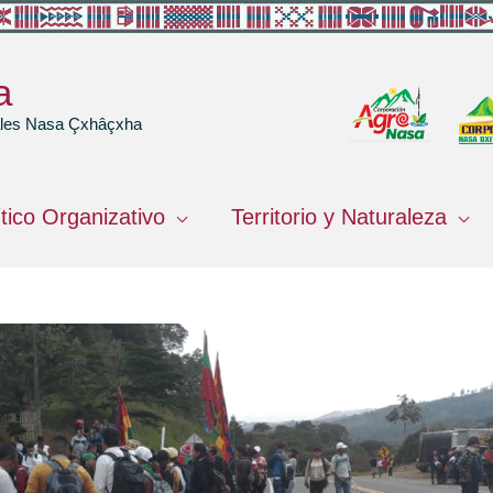
a
rales Nasa Çxhâçxha
ítico Organizativo
Territorio y Naturaleza