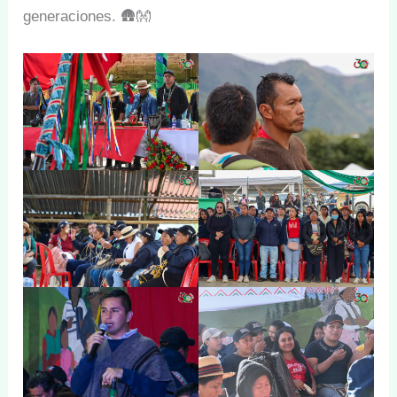
generaciones. 🛖👐