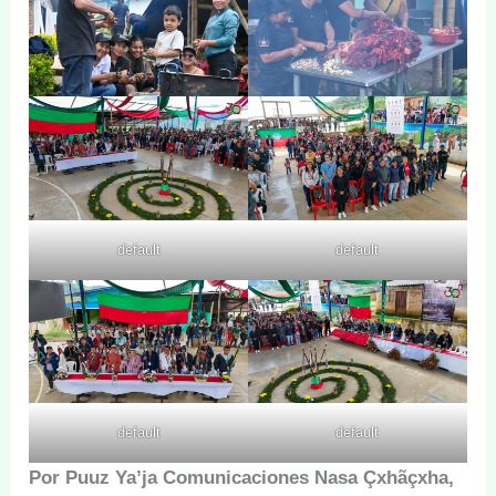
default
default
default
default
Por Puuz Ya’ja Comunicaciones Nasa Çxhãçxha,