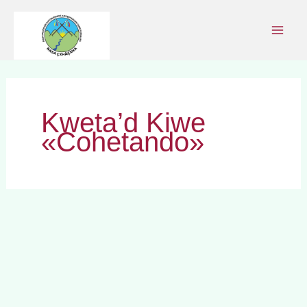
Ir
al
contenido
Kweta’d Kiwe
«Cohetando»