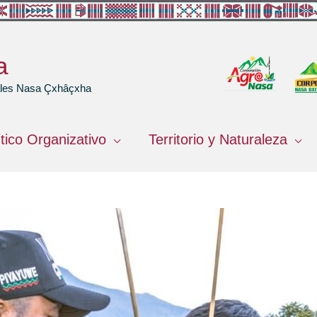
a
rales Nasa Çxhâçxha
ítico Organizativo
Territorio y Naturaleza