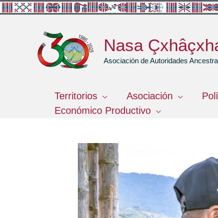
Ir
al
contenido
Nasa Çxhâçxh
Asociación de Autoridades Ancest
Territorios
Asociación
Pol
Económico Productivo