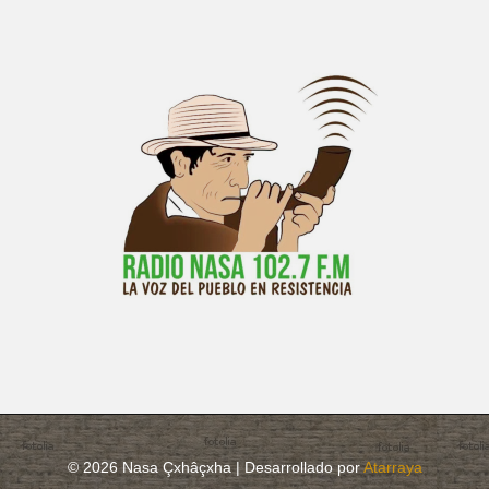
© 2026 Nasa Çxhâçxha | Desarrollado por
Atarraya