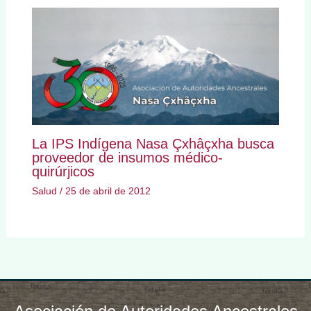
La IPS Indígena Nasa Çxhâçxha busca
proveedor de insumos médico-
quirúrjicos
Salud
/
25 de abril de 2012