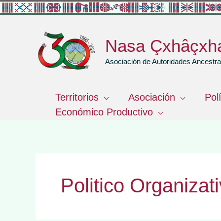
Ir
al
contenido
Nasa Çxhâçxh
Asociación de Autoridades Ancest
Territorios
Asociación
Pol
Económico Productivo
Politico Organizat