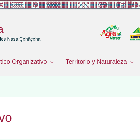
a
rales Nasa Çxhâçxha
ítico Organizativo
Territorio y Naturaleza
ivo