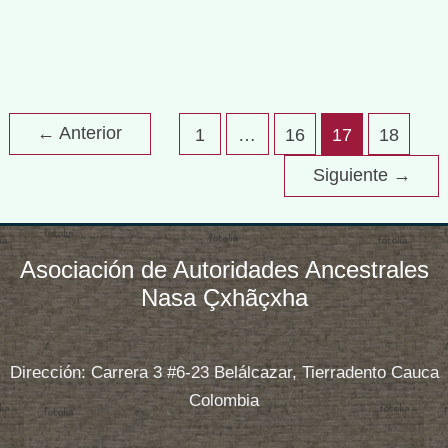
quisiera construir un edificio sin conocer el
terreno”.
Ordenación
Read More »
y
←
Anterior
1
…
16
17
18
Manejo
del
Siguiente
→
Territorio
de
las
Asociación de Autoridades Ancestrales
Cuencas
Nasa Çxhãçxha
Hidrográficas
Dirección: Carrera 3 #6-23 Belálcazar, Tierradento Cauca
Colombia