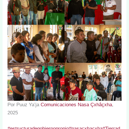
Por Puuz Ya’ja
Comunicaciones Nasa Çxhâçxha
,
2025
#estructuradegobiernopropio
#nasaçxhaçxha
#Tierrad