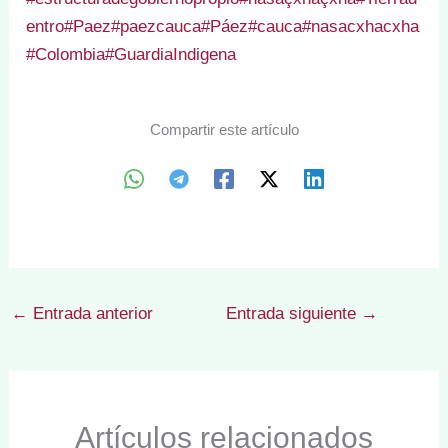
entro
#Paez
#paezcauca
#Páez
#cauca
#nasacxhacxha
#Colombia
#GuardiaIndigena
Compartir este artículo
←
Entrada anterior
Entrada siguiente
→
Artículos relacionados