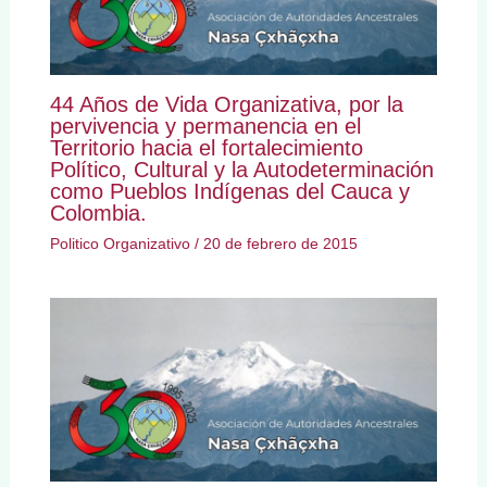
44 Años de Vida Organizativa, por la
pervivencia y permanencia en el
Territorio hacia el fortalecimiento
Político, Cultural y la Autodeterminación
como Pueblos Indígenas del Cauca y
Colombia.
Politico Organizativo
/
20 de febrero de 2015