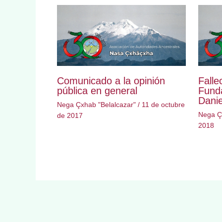
Comunicado a la opinión
Falle
pública en general
Fund
Dani
Nega Çxhab "Belalcazar"
/
11 de octubre
Nega Çx
de 2017
2018