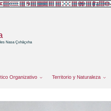
a
rales Nasa Çxhâçxha
ítico Organizativo
Territorio y Naturaleza