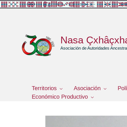
Ir
al
contenido
Nasa Çxhâçxh
Asociación de Autoridades Ancest
Territorios
Asociación
Pol
Económico Productivo