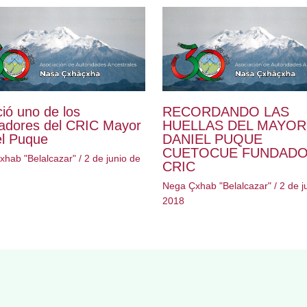
ció uno de los
RECORDANDO LAS
adores del CRIC Mayor
HUELLAS DEL MAYOR
el Puque
DANIEL PUQUE
CUETOCUE FUNDAD
hab "Belalcazar"
/
2 de junio de
CRIC
Nega Çxhab "Belalcazar"
/
2 de j
2018