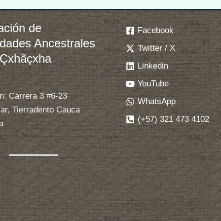
ación de
Facebook
idades Ancestrales
Twitter / X
 Çxhãçxha
Linkedin
YouTube
n: Carrera 3 #6-23
WhatsApp
ar, Tierradento Cauca
(+57) 321 473 4102
a