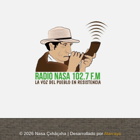
© 2026 Nasa Çxhâçxha | Desarrollado por
Atarraya