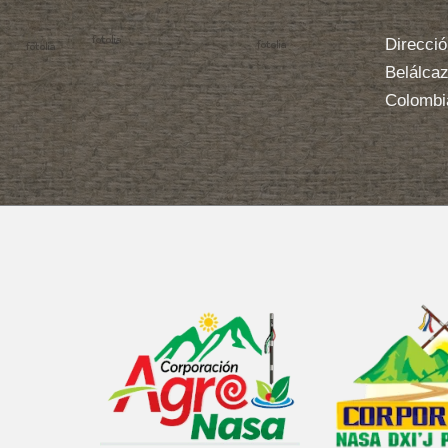
Comunicación
Indígenas
Direcció
de
Belálcaz
Colombia
Colombi
Red
AMCIC