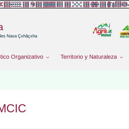
a
rales Nasa Çxhâçxha
ítico Organizativo
Territorio y Naturaleza
AMCIC