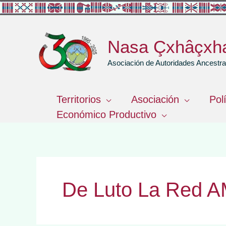
Ir
al
contenido
Nasa Çxhâçxh
Asociación de Autoridades Ancest
Territorios
Asociación
Pol
Económico Productivo
De Luto La Red 