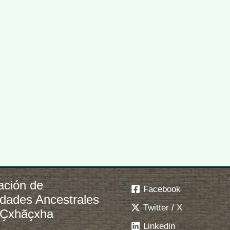
ación de
Facebook
idades Ancestrales
Twitter / X
 Çxhãçxha
Linkedin