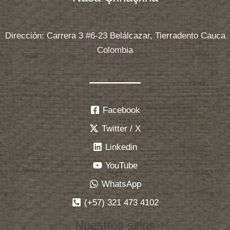
de
Colombia
Dirección: Carrera 3 #6-23 Belálcazar, Tierradento Cauca
anuncia
Colombia
retirar
la
Reforma
tributaria
Facebook
Twitter / X
Linkedin
YouTube
WhatsApp
(+57) 321 473 4102
Nuestros sitios