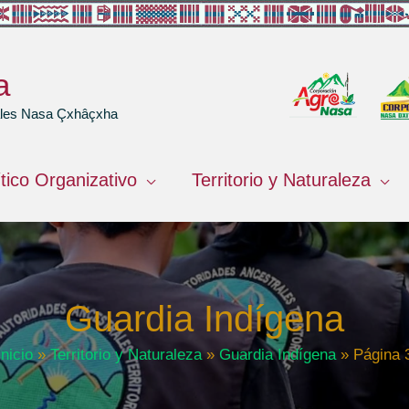
a
rales Nasa Çxhâçxha
ítico Organizativo
Territorio y Naturaleza
Guardia Indígena
Inicio
Territorio y Naturaleza
Guardia Indígena
Página 