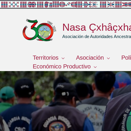
Ir
al
contenido
Nasa Çxhâçxh
Asociación de Autoridades Ancest
Territorios
Asociación
Pol
Económico Productivo