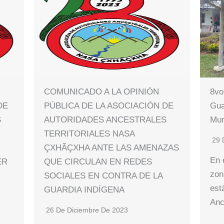
COMUNICADO A LA OPINIÓN
8vo
DE
PÚBLICA DE LA ASOCIACIÓN DE
Gua
S
AUTORIDADES ANCESTRALES
Mun
TERRITORIALES NASA
29 
ÇXHÃÇXHA ANTE LAS AMENAZAS
En 
ER
QUE CIRCULAN EN REDES
zon
SOCIALES EN CONTRA DE LA
está
GUARDIA INDÍGENA
Anc
26 De Diciembre De 2023
e