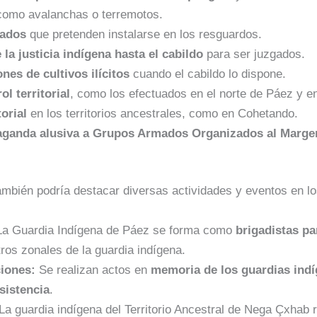
como avalanchas o terremotos.
mados
que pretenden instalarse en los resguardos.
la justicia indígena hasta el cabildo
para ser juzgados.
nes de cultivos ilícitos
cuando el cabildo lo dispone.
ol territorial
, como los efectuados en el norte de Páez y e
torial
en los territorios ancestrales, como en Cohetando.
aganda alusiva a Grupos Armados Organizados al Margen
ambién podría destacar diversas actividades y eventos en lo
a Guardia Indígena de Páez se forma como
brigadistas pa
ros zonales de la guardia indígena.
iones:
Se realizan actos en
memoria de los guardias ind
sistencia
.
La guardia indígena del Territorio Ancestral de Nega Çxhab 