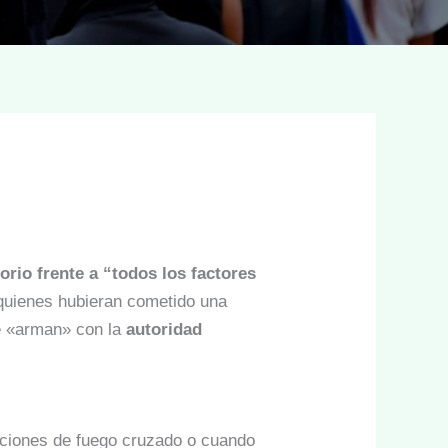
torio frente a “todos los factores
quienes hubieran cometido una
e «arman» con la
autoridad
aciones de fuego cruzado o cuando