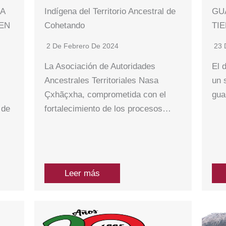
 A
Indígena del Territorio Ancestral de
GU
 EN
Cohetando
TI
2 De Febrero De 2024
23 
La Asociación de Autoridades
El 
Ancestrales Territoriales Nasa
un 
Çxhãçxha, comprometida con el
gua
 de
fortalecimiento de los procesos…
Leer más