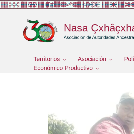
Ir
al
contenido
Nasa Çxhâçxh
Asociación de Autoridades Ancest
Territorios
Asociación
Pol
Económico Productivo