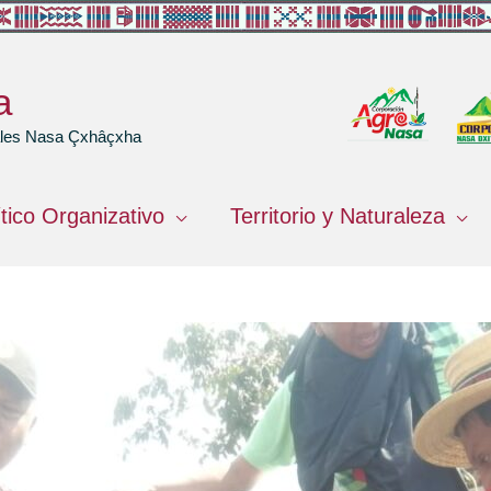
a
rales Nasa Çxhâçxha
ítico Organizativo
Territorio y Naturaleza