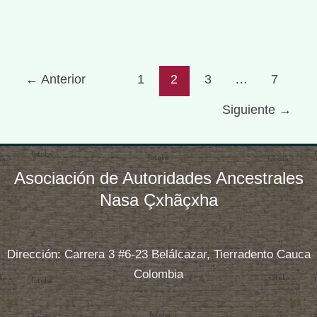
los términos de referencia. Esta convocatoria
invita a participar a
Convocatoria
Read More »
←
Anterior
1
2
3
…
7
Pública
Siguiente
→
#003
de
2026
Asociación de Autoridades Ancestrales
Nasa Çxhãçxha
Dirección: Carrera 3 #6-23 Belálcazar, Tierradento Cauca
Colombia