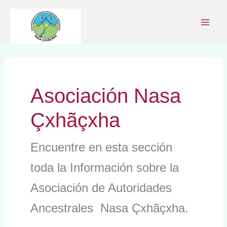
Ir
al
contenido
Asociación Nasa
Çxhãçxha
Encuentre en esta sección
toda la Información sobre la
Asociación de Autoridades
Ancestrales Nasa Çxhãçxha.