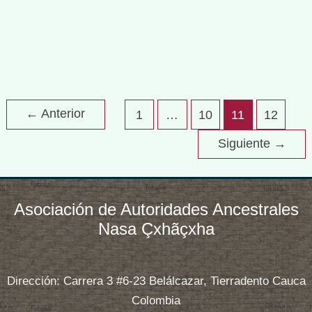
precisamente, porque la función principal del
Saakhelu Neh es ofrendar a todos los seres
espirituales por medio del poste mayor. Al hacerse
RITUAL
Read More »
SAGRADO
←
Anterior
1
…
10
11
12
DEL
SAAKHELU
Siguiente
→
NEH
Asociación de Autoridades Ancestrales
Nasa Çxhãçxha
Dirección: Carrera 3 #6-23 Belálcazar, Tierradento Cauca
Colombia