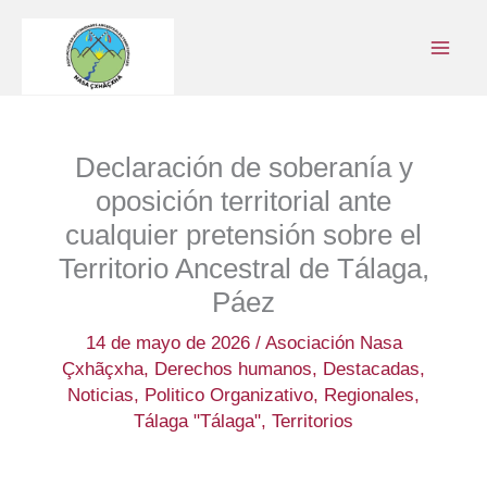
Ir
al
contenido
Declaración de soberanía y
oposición territorial ante
cualquier pretensión sobre el
Territorio Ancestral de Tálaga,
Páez
14 de mayo de 2026
/
Asociación Nasa
Çxhãçxha
,
Derechos humanos
,
Destacadas
,
Noticias
,
Politico Organizativo
,
Regionales
,
Tálaga "Tálaga"
,
Territorios