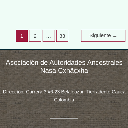
de Páez, se realiza el primer encuentro de
jóvenes donde estuvieron convocados estudiantes
Camino
Read More »
de
Siguiente
→
1
2
…
33
la
política
pública
Asociación de Autoridades Ancestrales
para
Nasa Çxhãçxha
las
juventudes
de
Dirección: Carrera 3 #6-23 Belálcazar, Tierradento Cauca
Páez
Colombia