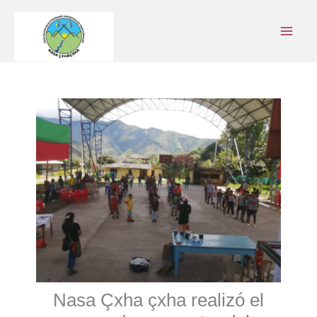
Ir
al
contenido
Nasa Çxha çxha realizó el