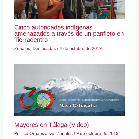
Cinco autoridades indígenas
amenazados a través de un panfleto en
Tierradentro
Zonales
,
Destacadas
/
4 de octubre de 2019
Mayores en Tálaga (Video)
Politico Organizativo
,
Zonales
/
9 de octubre de 2019