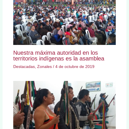
Nuestra máxima autoridad en los
territorios indígenas es la asamblea
Destacadas
,
Zonales
/
4 de octubre de 2019