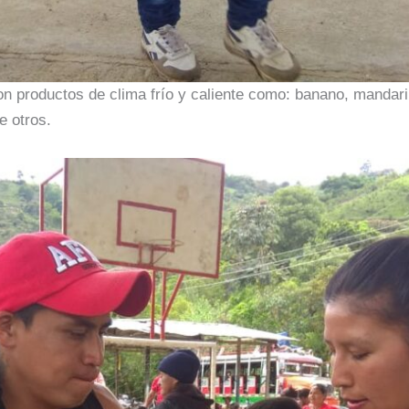
on productos de clima frío y caliente como: banano, mandarin
e otros.