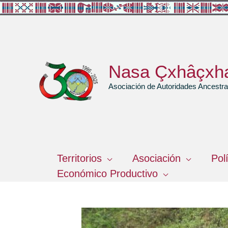
Ir
al
contenido
Nasa Çxhâçxh
Asociación de Autoridades Ancest
Territorios
Asociación
Pol
Económico Productivo