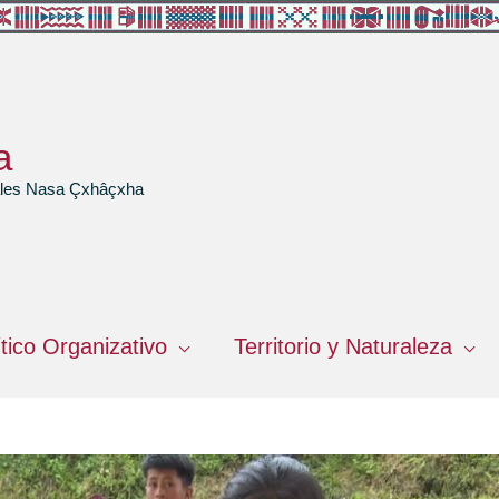
a
rales Nasa Çxhâçxha
ítico Organizativo
Territorio y Naturaleza