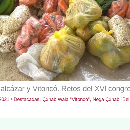
alcázar y Vitoncó. Retos del XVl congr
 2021
/
Destacadas
,
Çxhab Wala "Vitoncó"
,
Nega Çxhab "Bel