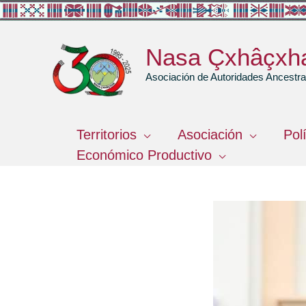
Ir
al
contenido
Nasa Çxhâçxh
Asociación de Autoridades Ancest
Territorios
Asociación
Pol
Económico Productivo