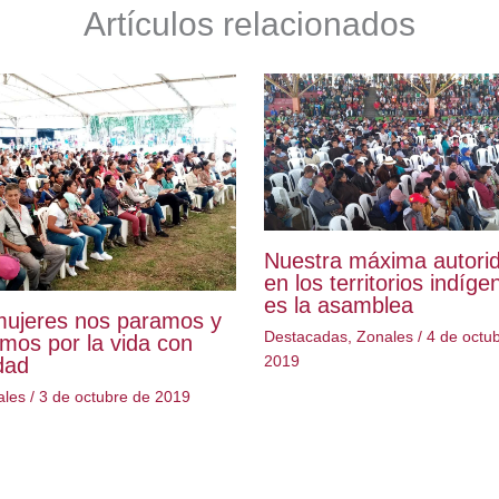
Artículos relacionados
Nuestra máxima autori
en los territorios indíge
es la asamblea
mujeres nos paramos y
Destacadas
,
Zonales
/
4 de octu
mos por la vida con
2019
dad
ales
/
3 de octubre de 2019