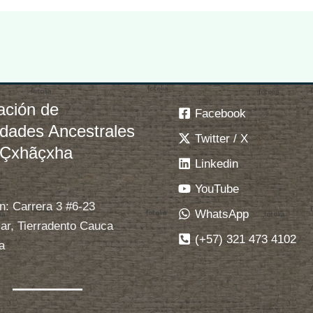
ación de
Facebook
idades Ancestrales
Twitter / X
 Çxhãçxha
Linkedin
YouTube
n: Carrera 3 #6-23
WhatsApp
ar, Tierradento Cauca
(+57) 321 473 4102
a