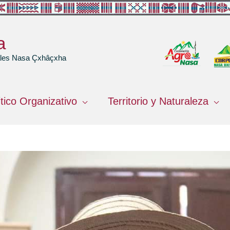
a
rales Nasa Çxhâçxha
ítico Organizativo
Territorio y Naturaleza