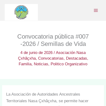
Ir
al
contenido
Convocatoria pública #007
-2026 / Semillas de Vida
4 de junio de 2026
/
Asociación Nasa
Çxhãçxha
,
Convocatorias
,
Destacadas
,
Familia
,
Noticias
,
Politico Organizativo
La Asociación de Autoridades Ancestrales
Territoriales Nasa Çxhâçxha, se permite hacer