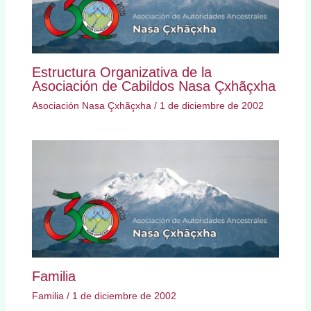
Estructura Organizativa de la
Asociación de Cabildos Nasa Çxhãçxha
Asociación Nasa Çxhãçxha
/
1 de diciembre de 2002
Familia
Familia
/
1 de diciembre de 2002