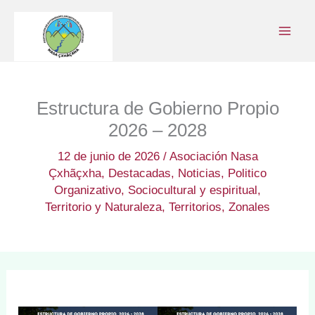
Ir
al
contenido
Estructura de Gobierno Propio
2026 – 2028
12 de junio de 2026
/
Asociación Nasa
Çxhãçxha
,
Destacadas
,
Noticias
,
Politico
Organizativo
,
Sociocultural y espiritual
,
Territorio y Naturaleza
,
Territorios
,
Zonales