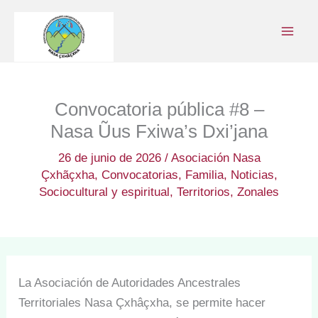
Ir
al
contenido
Convocatoria pública #8 –
Nasa Ũus Fxiwa’s Dxi’jana
26 de junio de 2026
/
Asociación Nasa
Çxhãçxha
,
Convocatorias
,
Familia
,
Noticias
,
Sociocultural y espiritual
,
Territorios
,
Zonales
La Asociación de Autoridades Ancestrales
Territoriales Nasa Çxhâçxha, se permite hacer