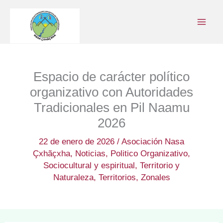
Ir
al
contenido
Espacio de carácter político
organizativo con Autoridades
Tradicionales en Pil Naamu
2026
22 de enero de 2026
/
Asociación Nasa
Çxhãçxha
,
Noticias
,
Politico Organizativo
,
Sociocultural y espiritual
,
Territorio y
Naturaleza
,
Territorios
,
Zonales