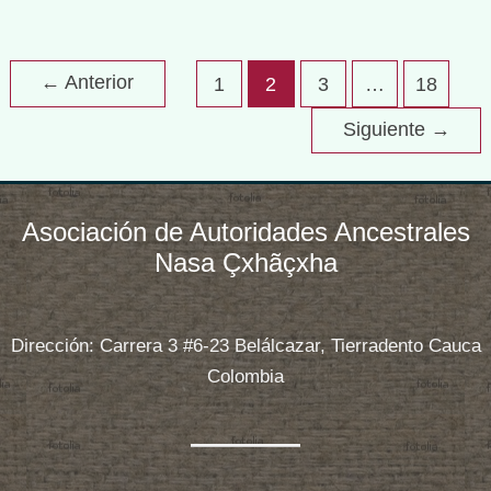
TALLER
Read More »
DE
←
Anterior
1
2
3
…
18
GESTIÓN
DE
Siguiente
→
RIESGO
DE
DESASTRES
Asociación de Autoridades Ancestrales
CON
Nasa Çxhãçxha
ENFOQUE
INDÍGENA
Dirección: Carrera 3 #6-23 Belálcazar, Tierradento Cauca
Colombia